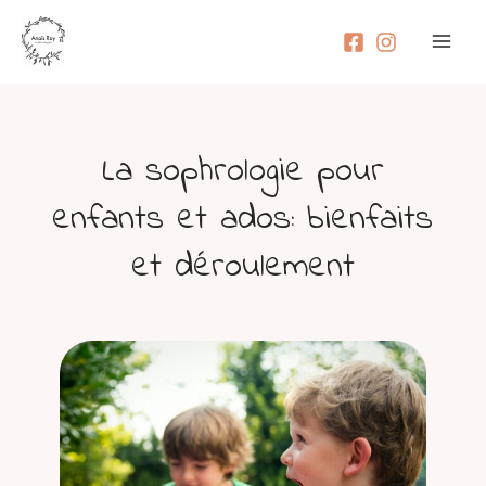
Aller
Mai
au
Men
contenu
La sophrologie pour
enfants et ados: bienfaits
et déroulement